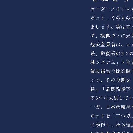
オーダーメイドロ
ボット」そのもの
ましょう。実は完
ず、機関ごとに表
経済産業省は、ロ
系、駆動系の3つ
械システム」と定
業技術総合開発機
つつ、その役割を
替」「危機環境下
の3つに大別して
一方、日本産業規格（
ボットを「二つ以
て動作し、ある程