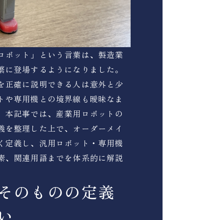
ロボット」という言葉は、製造業
繁に登場するようになりました。
を正確に説明できる人は意外と少
トや専用機との境界線も曖昧なま
。本記事では、産業用ロボットの
義を整理した上で、オーダーメイ
く定義し、汎用ロボット・専用機
素、関連用語までを体系的に解説
そのものの定義
い